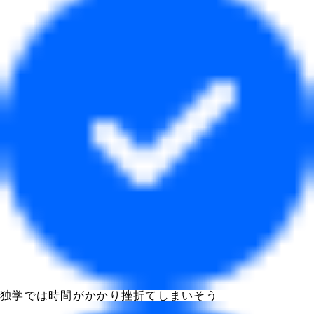
独学では時間がかかり挫折てしまいそう