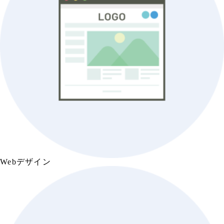
Webデザイン