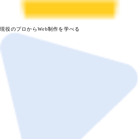
現役のプロからWeb制作を学べる