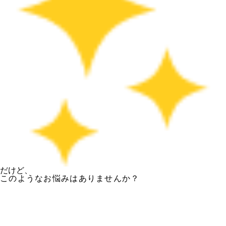
だけど、
このようなお悩みはありませんか？